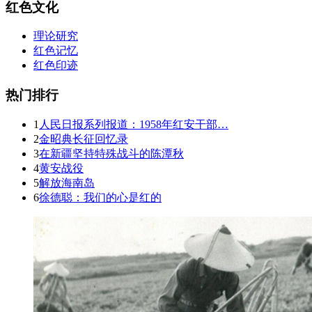
红色文化
理论研究
红色记忆
红色印迹
热门排行
1
人民日报系列报道：1958年红安干部…
2
金昭典长征回忆录
3
在新疆坚持特殊战斗的陈潭秋
4
黄安战役
5
解放海南岛
6
徐德聪：我们的心是红的