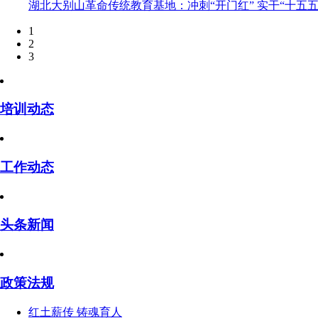
湖北大别山革命传统教育基地：冲刺“开门红” 实干“十五五
1
2
3
培训动态
工作动态
头条新闻
政策法规
红土薪传 铸魂育人