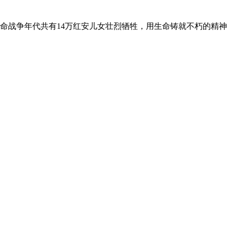
命战争年代共有14万红安儿女壮烈牺牲，用生命铸就不朽的精神