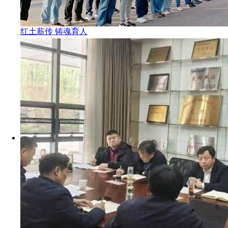
红土薪传 铸魂育人