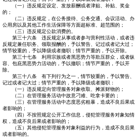
（一）违反规定设定、发放薪酬或者津贴、补贴、奖金
的；
（二）违反规定，在公务接待、公务交通、会议活动、办
公用房以及其他工作生活保障等方面超标准、超范围的；
（三）违反规定公款消费的。
第三十六条 违反规定从事或者参与营利性活动，或者违
反规定兼任职务、领取报酬的，予以警告、记过或者记大过；
情节较重的，予以降级或者撤职；情节严重的，予以开除。
第三十七条 利用宗族或者黑恶势力等欺压群众，或者纵
容、包庇黑恶势力活动的，予以撤职；情节严重的，予以开
除。
第三十八条 有下列行为之一，情节较重的，予以警告、
记过或者记大过；情节严重的，予以降级或者撤职：
（一）违反规定向管理服务对象收取、摊派财物的；
（二）在管理服务活动中故意刁难、吃拿卡要的；
（三）在管理服务活动中态度恶劣粗暴，造成不良后果或
者影响的；
（四）不按照规定公开工作信息，侵犯管理服务对象知情
权，造成不良后果或者影响的；
（五）其他侵犯管理服务对象利益的行为，造成不良后果
或者影响的。