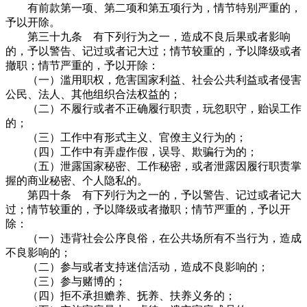
有前款第一项、第二项和第五项行为，情节特别严重的，
予以开除。
第三十九条 有下列行为之一，造成不良后果或者影响
的，予以警告、记过或者记大过；情节较重的，予以降级或者
撤职；情节严重的，予以开除：
（一）滥用职权，危害国家利益、社会公共利益或者侵害
公民、法人、其他组织合法权益的；
（二）不履行或者不正确履行职责，玩忽职守，贻误工作
的；
（三）工作中有形式主义、官僚主义行为的；
（四）工作中有弄虚作假，误导、欺骗行为的；
（五）泄露国家秘密、工作秘密，或者泄露因履行职责掌
握的商业秘密、个人隐私的。
第四十条 有下列行为之一的，予以警告、记过或者记大
过；情节较重的，予以降级或者撤职；情节严重的，予以开
除：
（一）违背社会公序良俗，在公共场所有不当行为，造成
不良影响的；
（二）参与或者支持迷信活动，造成不良影响的；
（三）参与赌博的；
（四）拒不承担赡养、抚养、扶养义务的；