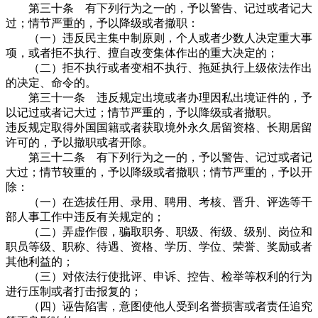
第三十条 有下列行为之一的，予以警告、记过或者记大
过；情节严重的，予以降级或者撤职：
（一）违反民主集中制原则，个人或者少数人决定重大事
项，或者拒不执行、擅自改变集体作出的重大决定的；
（二）拒不执行或者变相不执行、拖延执行上级依法作出
的决定、命令的。
第三十一条 违反规定出境或者办理因私出境证件的，予
以记过或者记大过；情节严重的，予以降级或者撤职。
违反规定取得外国国籍或者获取境外永久居留资格、长期居留
许可的，予以撤职或者开除。
第三十二条 有下列行为之一的，予以警告、记过或者记
大过；情节较重的，予以降级或者撤职；情节严重的，予以开
除：
（一）在选拔任用、录用、聘用、考核、晋升、评选等干
部人事工作中违反有关规定的；
（二）弄虚作假，骗取职务、职级、衔级、级别、岗位和
职员等级、职称、待遇、资格、学历、学位、荣誉、奖励或者
其他利益的；
（三）对依法行使批评、申诉、控告、检举等权利的行为
进行压制或者打击报复的；
（四）诬告陷害，意图使他人受到名誉损害或者责任追究