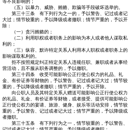
等不良影响的；
（五）以暴力、威胁、贿赂、欺骗等手段破坏选举的。
第三十三条 有下列行为之一的，予以警告、记过或者记
大过；情节较重的，予以降级或者撤职；情节严重的，予以开
除：
（一）贪污贿赂的；
（二）利用职权或者职务上的影响为本人或者他人谋取私
利的；
（三）纵容、默许特定关系人利用本人职权或者职务上的
影响谋取私利的。
拒不按照规定纠正特定关系人违规任职、兼职或者从事经
营活动，且不服从职务调整的，予以撤职。
第三十四条 收受可能影响公正行使公权力的礼品、礼
金、有价证券等财物的，予以警告、记过或者记大过；情节较
重的，予以降级或者撤职；情节严重的，予以开除。
向公职人员及其特定关系人赠送可能影响公正行使公权力
的礼品、礼金、有价证券等财物，或者接受、提供可能影响公
正行使公权力的宴请、旅游、健身、娱乐等活动安排，情节较
重的，予以警告、记过或者记大过；情节严重的，予以降级或
者撤职。
第三十五条 有下列行为之一，情节较重的，予以警告、
记过或者记大过；情节严重的，予以降级或者撤职：