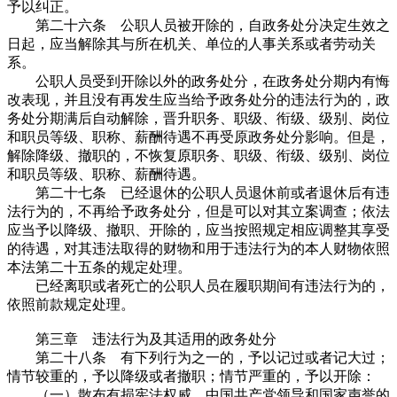
予以纠正。
第二十六条 公职人员被开除的，自政务处分决定生效之
日起，应当解除其与所在机关、单位的人事关系或者劳动关
系。
公职人员受到开除以外的政务处分，在政务处分期内有悔
改表现，并且没有再发生应当给予政务处分的违法行为的，政
务处分期满后自动解除，晋升职务、职级、衔级、级别、岗位
和职员等级、职称、薪酬待遇不再受原政务处分影响。但是，
解除降级、撤职的，不恢复原职务、职级、衔级、级别、岗位
和职员等级、职称、薪酬待遇。
第二十七条 已经退休的公职人员退休前或者退休后有违
法行为的，不再给予政务处分，但是可以对其立案调查；依法
应当予以降级、撤职、开除的，应当按照规定相应调整其享受
的待遇，对其违法取得的财物和用于违法行为的本人财物依照
本法第二十五条的规定处理。
已经离职或者死亡的公职人员在履职期间有违法行为的，
依照前款规定处理。
第三章 违法行为及其适用的政务处分
第二十八条 有下列行为之一的，予以记过或者记大过；
情节较重的，予以降级或者撤职；情节严重的，予以开除：
（一）散布有损宪法权威、中国共产党领导和国家声誉的