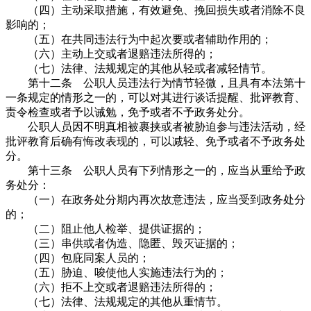
（四）主动采取措施，有效避免、挽回损失或者消除不良
影响的；
（五）在共同违法行为中起次要或者辅助作用的；
（六）主动上交或者退赔违法所得的；
（七）法律、法规规定的其他从轻或者减轻情节。
第十二条 公职人员违法行为情节轻微，且具有本法第十
一条规定的情形之一的，可以对其进行谈话提醒、批评教育、
责令检查或者予以诫勉，免予或者不予政务处分。
公职人员因不明真相被裹挟或者被胁迫参与违法活动，经
批评教育后确有悔改表现的，可以减轻、免予或者不予政务处
分。
第十三条 公职人员有下列情形之一的，应当从重给予政
务处分：
（一）在政务处分期内再次故意违法，应当受到政务处分
的；
（二）阻止他人检举、提供证据的；
（三）串供或者伪造、隐匿、毁灭证据的；
（四）包庇同案人员的；
（五）胁迫、唆使他人实施违法行为的；
（六）拒不上交或者退赔违法所得的；
（七）法律、法规规定的其他从重情节。