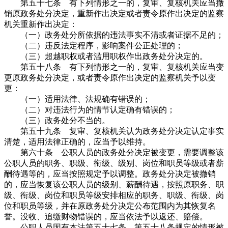
第五十七条 有下列情形之一的，复审、复核机关应当撤
销原政务处分决定，重新作出决定或者责令原作出决定的监察
机关重新作出决定：
（一）政务处分所依据的违法事实不清或者证据不足的；
（二）违反法定程序，影响案件公正处理的；
（三）超越职权或者滥用职权作出政务处分决定的。
第五十八条 有下列情形之一的，复审、复核机关应当变
更原政务处分决定，或者责令原作出决定的监察机关予以变
更：
（一）适用法律、法规确有错误的；
（二）对违法行为的情节认定确有错误的；
（三）政务处分不当的。
第五十九条 复审、复核机关认为政务处分决定认定事实
清楚，适用法律正确的，应当予以维持。
第六十条 公职人员的政务处分决定被变更，需要调整该
公职人员的职务、职级、衔级、级别、岗位和职员等级或者薪
酬待遇等的，应当按照规定予以调整。政务处分决定被撤销
的，应当恢复该公职人员的级别、薪酬待遇，按照原职务、职
级、衔级、岗位和职员等级安排相应的职务、职级、衔级、岗
位和职员等级，并在原政务处分决定公布范围内为其恢复名
誉。没收、追缴财物错误的，应当依法予以返还、赔偿。
公职人员因有本法第五十七条、第五十八条规定的情形被