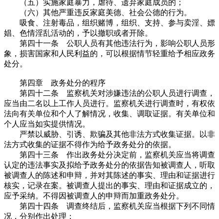
（五）实施家庭暴力，虐待、遗弃家庭成员的；
（六）其他严重违反家庭美德、社会公德的行为。
吸食、注射毒品，组织赌博，组织、支持、参与卖淫、嫖
娼、色情淫乱活动的，予以撤职或者开除。
第四十一条 公职人员有其他违法行为，影响公职人员形
象，损害国家和人民利益的，可以根据情节轻重给予相应政务
处分。
第四章 政务处分的程序
第四十二条 监察机关对涉嫌违法的公职人员进行调查，
应当由二名以上工作人员进行。监察机关进行调查时，有权依
法向有关单位和个人了解情况，收集、调取证据。有关单位和
个人应当如实提供情况。
严禁以威胁、引诱、欺骗及其他非法方式收集证据。以非
法方式收集的证据不得作为给予政务处分的依据。
第四十三条 作出政务处分决定前，监察机关应当将调查
认定的违法事实及拟给予政务处分的依据告知被调查人，听取
被调查人的陈述和申辩，并对其陈述的事实、理由和证据进行
核实，记录在案。被调查人提出的事实、理由和证据成立的，
应予采纳。不得因被调查人的申辩而加重政务处分。
第四十四条 调查终结后，监察机关应当根据下列不同情
况，分别作出处理：