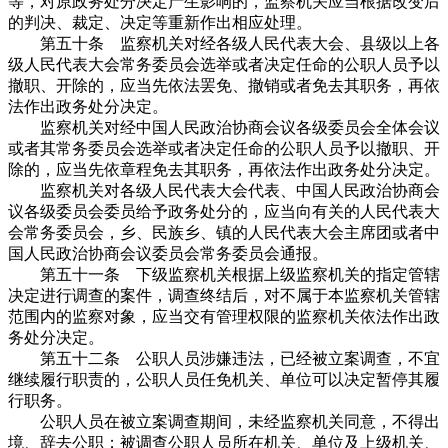
等，对原政务处分决定产生影响的，监察机关应当根据改变后
的判决、裁定、决定等重新作出相应处理。
第五十条 监察机关对经各级人民代表大会、县级以上各
级人民代表大会常务委员会选举或者决定任命的公职人员予以
撤职、开除的，应当先依法罢免、撤销或者免去其职务，再依
法作出政务处分决定。
监察机关对经中国人民政治协商会议各级委员会全体会议
或者其常务委员会选举或者决定任命的公职人员予以撤职、开
除的，应当先依章程免去其职务，再依法作出政务处分决定。
监察机关对各级人民代表大会代表、中国人民政治协商会
议各级委员会委员给予政务处分的，应当向有关的人民代表大
会常务委员会，乡、民族乡、镇的人民代表大会主席团或者中
国人民政治协商会议委员会常务委员会通报。
第五十一条 下级监察机关根据上级监察机关的指定管辖
决定进行调查的案件，调查终结后，对不属于本监察机关管辖
范围内的监察对象，应当交有管理权限的监察机关依法作出政
务处分决定。
第五十二条 公职人员涉嫌违法，已经被立案调查，不宜
继续履行职责的，公职人员任免机关、单位可以决定暂停其履
行职务。
公职人员在被立案调查期间，未经监察机关同意，不得出
境、辞去公职；被调查公职人员所在机关、单位及上级机关、