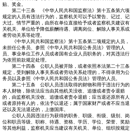
贴、奖金。
第二十三条 《中华人民共和国监察法》第十五条第六项
规定的人员有违法行为的，监察机关可以予以警告、记过、记
大过。情节严重的，由所在单位直接给予或者监察机关建议有
关机关、单位给予降低薪酬待遇、调离岗位、解除人事关系或
者劳动关系等处理。
《中华人民共和国监察法》第十五条第二项规定的人员，
未担任公务员、参照《中华人民共和国公务员法》管理的人
员、事业单位工作人员或者国有企业人员职务的，对其违法行
为依照前款规定处理。
第二十四条 公职人员被开除，或者依照本法第二十三条
规定，受到解除人事关系或者劳动关系处理的，不得录用为公
务员以及参照《中华人民共和国公务员法》管理的人员。
第二十五条 公职人员违法取得的财物和用于违法行为的
本人财物，除依法应当由其他机关没收、追缴或者责令退赔
的，由监察机关没收、追缴或者责令退赔；应当退还原所有人
或者原持有人的，依法予以退还；属于国家财产或者不应当退
还以及无法退还的，上缴国库。
公职人员因违法行为获得的职务、职级、衔级、级别、岗
位和职员等级、职称、待遇、资格、学历、学位、荣誉、奖励
等其他利益，监察机关应当建议有关机关、单位、组织按规定