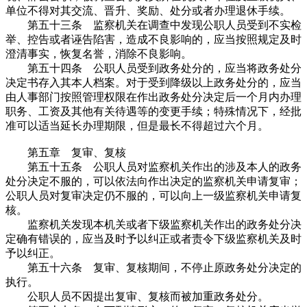
单位不得对其交流、晋升、奖励、处分或者办理退休手续。
第五十三条 监察机关在调查中发现公职人员受到不实检
举、控告或者诬告陷害，造成不良影响的，应当按照规定及时
澄清事实，恢复名誉，消除不良影响。
第五十四条 公职人员受到政务处分的，应当将政务处分
决定书存入其本人档案。对于受到降级以上政务处分的，应当
由人事部门按照管理权限在作出政务处分决定后一个月内办理
职务、工资及其他有关待遇等的变更手续；特殊情况下，经批
准可以适当延长办理期限，但是最长不得超过六个月。
第五章 复审、复核
第五十五条 公职人员对监察机关作出的涉及本人的政务
处分决定不服的，可以依法向作出决定的监察机关申请复审；
公职人员对复审决定仍不服的，可以向上一级监察机关申请复
核。
监察机关发现本机关或者下级监察机关作出的政务处分决
定确有错误的，应当及时予以纠正或者责令下级监察机关及时
予以纠正。
第五十六条 复审、复核期间，不停止原政务处分决定的
执行。
公职人员不因提出复审、复核而被加重政务处分。