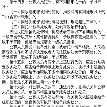
第十四条 公职人员犯罪，有下列情形之一的，予以开
除：
（一）因故意犯罪被判处管制、拘役或者有期徒刑以上刑
罚（含宣告缓刑）的；
（二）因过失犯罪被判处有期徒刑，刑期超过三年的；
（三）因犯罪被单处或者并处剥夺政治权利的。
因过失犯罪被判处管制、拘役或者三年以下有期徒刑的，
一般应当予以开除；案件情况特殊，予以撤职更为适当的，可
以不予开除，但是应当报请上一级机关批准。
公职人员因犯罪被单处罚金，或者犯罪情节轻微，人民检
察院依法作出不起诉决定或者人民法院依法免予刑事处罚的，
予以撤职；造成不良影响的，予以开除。
第十五条 公职人员有两个以上违法行为的，应当分别确
定政务处分。应当给予两种以上政务处分的，执行其中最重的
政务处分；应当给予撤职以下多个相同政务处分的，可以在一
个政务处分期以上、多个政务处分期之和以下确定政务处分
期，但是最长不得超过四十八个月。
第十六条 对公职人员的同一违法行为，监察机关和公职
人员任免机关、单位不得重复给予政务处分和处分。
第十七条 公职人员有违法行为，有关机关依照规定给予
组织处理的，监察机关可以同时给予政务处分。