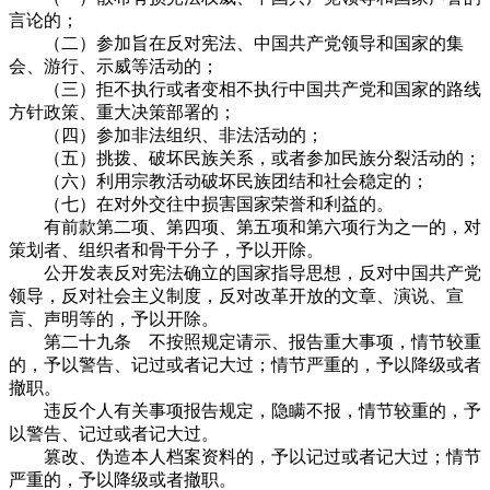
言论的；
（二）参加旨在反对宪法、中国共产党领导和国家的集
会、游行、示威等活动的；
（三）拒不执行或者变相不执行中国共产党和国家的路线
方针政策、重大决策部署的；
（四）参加非法组织、非法活动的；
（五）挑拨、破坏民族关系，或者参加民族分裂活动的；
（六）利用宗教活动破坏民族团结和社会稳定的；
（七）在对外交往中损害国家荣誉和利益的。
有前款第二项、第四项、第五项和第六项行为之一的，对
策划者、组织者和骨干分子，予以开除。
公开发表反对宪法确立的国家指导思想，反对中国共产党
领导，反对社会主义制度，反对改革开放的文章、演说、宣
言、声明等的，予以开除。
第二十九条 不按照规定请示、报告重大事项，情节较重
的，予以警告、记过或者记大过；情节严重的，予以降级或者
撤职。
违反个人有关事项报告规定，隐瞒不报，情节较重的，予
以警告、记过或者记大过。
篡改、伪造本人档案资料的，予以记过或者记大过；情节
严重的，予以降级或者撤职。