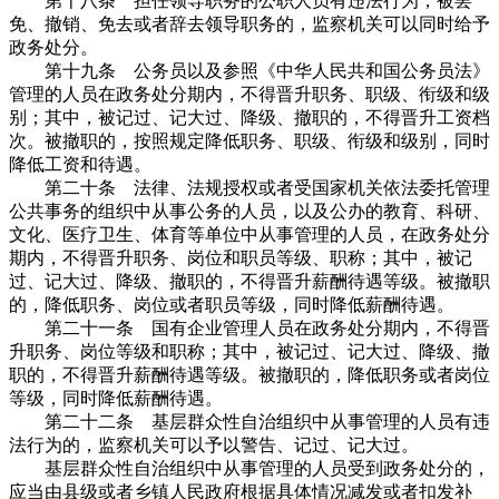
第十八条 担任领导职务的公职人员有违法行为，被罢
免、撤销、免去或者辞去领导职务的，监察机关可以同时给予
政务处分。
第十九条 公务员以及参照《中华人民共和国公务员法》
管理的人员在政务处分期内，不得晋升职务、职级、衔级和级
别；其中，被记过、记大过、降级、撤职的，不得晋升工资档
次。被撤职的，按照规定降低职务、职级、衔级和级别，同时
降低工资和待遇。
第二十条 法律、法规授权或者受国家机关依法委托管理
公共事务的组织中从事公务的人员，以及公办的教育、科研、
文化、医疗卫生、体育等单位中从事管理的人员，在政务处分
期内，不得晋升职务、岗位和职员等级、职称；其中，被记
过、记大过、降级、撤职的，不得晋升薪酬待遇等级。被撤职
的，降低职务、岗位或者职员等级，同时降低薪酬待遇。
第二十一条 国有企业管理人员在政务处分期内，不得晋
升职务、岗位等级和职称；其中，被记过、记大过、降级、撤
职的，不得晋升薪酬待遇等级。被撤职的，降低职务或者岗位
等级，同时降低薪酬待遇。
第二十二条 基层群众性自治组织中从事管理的人员有违
法行为的，监察机关可以予以警告、记过、记大过。
基层群众性自治组织中从事管理的人员受到政务处分的，
应当由县级或者乡镇人民政府根据具体情况减发或者扣发补